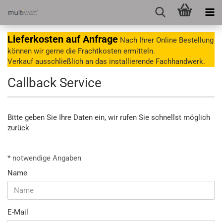
Lieferkosten auf Anfrage
Nach Ihrer Online Bestellung
können wir gerne die Frachtkosten ermitteln.
Verkauf ausschließlich an das installierende Fachhandwerk.
Callback Service
Bitte geben Sie Ihre Daten ein, wir rufen Sie schnellst möglich
zurück
CALLBACK
* notwendige Angaben
SERVICE
Name
E-Mail